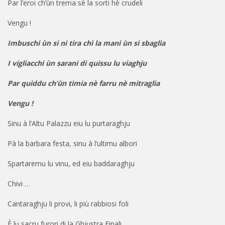
Par l’eroi ch’ùn trema sè la sorti hè crudeli
Vengu !
Imbuschi ùn si ni tira chì la mani ùn si sbaglia
I vigliacchi ùn sarani di quissu lu viaghju
Par quiddu ch’ùn timia nè farru nè mitraglia
Vengu !
Sinu à l’Altu Palazzu eiu lu purtaraghju
Pà la barbara festa, sinu à l’ultimu albori
Spartaremu lu vinu, ed eiu baddaraghju
Chivi …
Cantaraghju li provi, li più rabbiosi foli
È lu sacru furori di la Ghjustra Finali