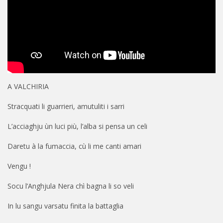
A VALCHIRIA
Stracquati li guarrieri, amutuliti i sarri
L’acciaghju ùn luci più, l’alba si pensa un celi
Daretu à la fumaccia, cù li me canti amari
Vengu !
Socu l’Anghjula Nera chì bagna li so veli
In lu sangu varsatu finita la battaglia