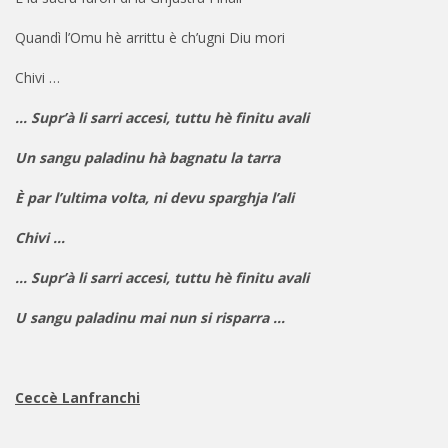
Quandì l’Omu hè arrittu è ch’ugni Diu mori
Chivi …
… Supr’à li sarri accesi, tuttu hè finitu avali
Un sangu paladinu hà bagnatu la tarra
È par l’ultima volta, ni devu sparghja l’ali
Chivi …
… Supr’à li sarri accesi, tuttu hè finitu avali
U sangu paladinu mai nun si risparra …
Ceccè Lanfranchi