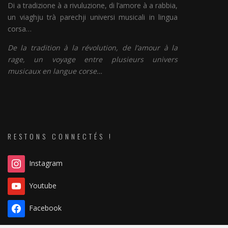
Di a tradizione à a rivuluzione, di l’amore à a rabbia,
un viaghju trà parechji universi musicali in lingua
corsa…
De la tradition à la révolution, de l’amour à la
rage, un voyage entre plusieurs univers
musicaux en langue corse…
RESTONS CONNECTÉS !
Instagram
Youtube
Facebook