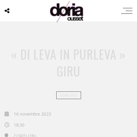
« DI LEVA IN PURLEVA »
GIRU
CONCERT
16 novembre 2023
18:30
CORTI (2B)