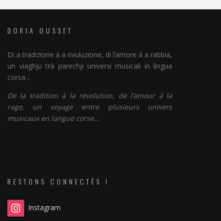
DORIA OUSSET
Di a tradizione à a rivuluzione, di l’amore à a rabbia,
un viaghju trà parechji universi musicali in lingua
corsa…
De la tradition à la révolution, de l’amour à la
rage, un voyage entre plusieurs univers
musicaux en langue corse…
RESTONS CONNECTÉS !
Instagram