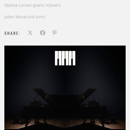
Marina Luciani (piano /clavier)
Julien Muraccioli (son)
SHARE: