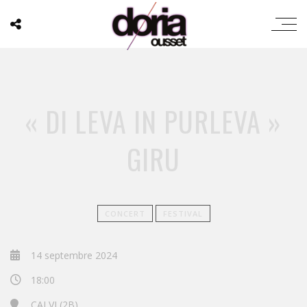
« DI LEVA IN PURLEVA »
GIRU
CONCERT
FESTIVAL
14 septembre 2024
18:00
CALVI (2B)