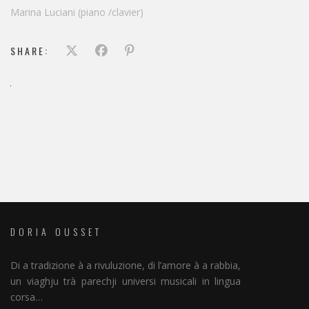
Marina Luciani (piano /clavier)
SHARE:
DORIA OUSSET
Di a tradizione à a rivuluzione, di l’amore à a rabbia,
un viaghju trà parechji universi musicali in lingua
corsa…